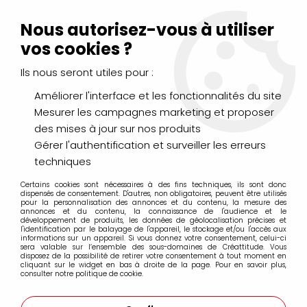
Livraison Mondial Relay offerte à partir de 99€ d'achats
(France, Belgique et Luxembourg)
Nous autorisez-vous à utiliser
Service client
Le Mans
02 43 43 95 56
ou par
mail
vos cookies ?
Ils nous seront utiles pour :
0
Améliorer l'interface et les fonctionnalités du site
Mesurer les campagnes marketing et proposer
Accueil
>
DESSIN & ARTS GRAPHIQUES
>
Encres et Calligraphie
>
des mises à jour sur nos produits
Encres Permanentes, Encre de Chine & Broux de Noix CORECTO
>
BROUX DE NOIX 250ML
Gérer l'authentification et surveiller les erreurs
techniques
Certains cookies sont nécessaires à des fins techniques, ils sont donc
dispensés de consentement. D'autres, non obligatoires, peuvent être utilisés
pour la personnalisation des annonces et du contenu, la mesure des
annonces et du contenu, la connaissance de l'audience et le
développement de produits, les données de géolocalisation précises et
l'identification par le balayage de l'appareil, le stockage et/ou l'accès aux
informations sur un appareil. Si vous donnez votre consentement, celui-ci
sera valable sur l’ensemble des sous-domaines de Créattitude. Vous
disposez de la possibilité de retirer votre consentement à tout moment en
cliquant sur le widget en bas à droite de la page. Pour en savoir plus,
consulter notre politique de cookie.