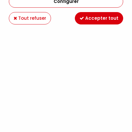
Configurer
Tout refuser
Accepter tout
BROUX DE NOIX 250ML
Soyez le premier à donner votre avis !
7
,
90
€
TTC