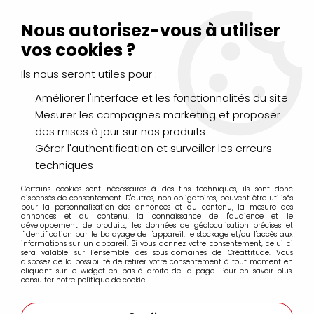
Livraison Mondial Relay offerte à partir de 99€ d'achats
(France, Belgique et Luxembourg)
Nous autorisez-vous à utiliser
Service client
Le Mans
02 43 43 95 56
ou par
mail
vos cookies ?
Ils nous seront utiles pour :
0
Améliorer l'interface et les fonctionnalités du site
Mesurer les campagnes marketing et proposer
Accueil
>
DESSIN & ARTS GRAPHIQUES
>
des mises à jour sur nos produits
Pastels Secs & Pastels Gras
>
Coffrets
>
BOITE TEST 6 MINIS OIL
STICK SENNELIER
Gérer l'authentification et surveiller les erreurs
techniques
Certains cookies sont nécessaires à des fins techniques, ils sont donc
dispensés de consentement. D'autres, non obligatoires, peuvent être utilisés
pour la personnalisation des annonces et du contenu, la mesure des
annonces et du contenu, la connaissance de l'audience et le
développement de produits, les données de géolocalisation précises et
l'identification par le balayage de l'appareil, le stockage et/ou l'accès aux
informations sur un appareil. Si vous donnez votre consentement, celui-ci
sera valable sur l’ensemble des sous-domaines de Créattitude. Vous
disposez de la possibilité de retirer votre consentement à tout moment en
cliquant sur le widget en bas à droite de la page. Pour en savoir plus,
consulter notre politique de cookie.