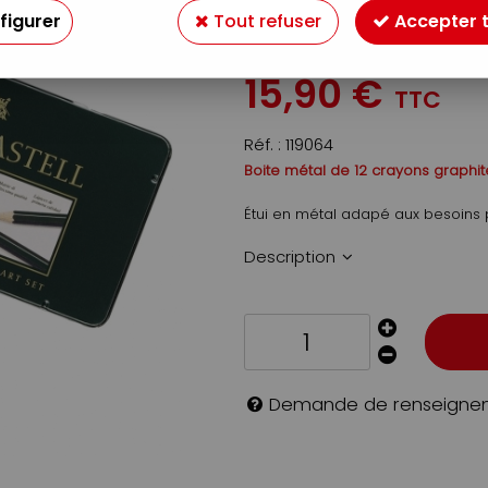
FABER CASTELL
figurer
Tout refuser
Accepter 
Soyez le premier à donner v
15
,
90
€
TTC
Réf. :
119064
Boite métal de 12 crayons graphit
Étui en métal adapé aux besoins 
Description
Demande de renseigne