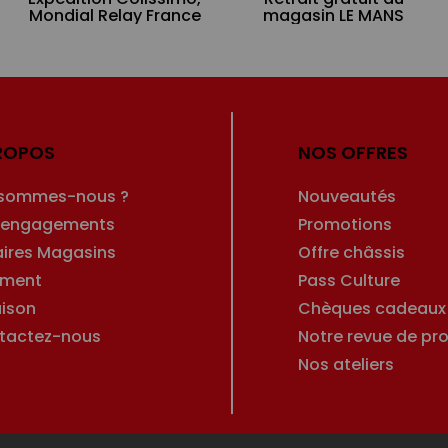
Mondial Relay France
magasin LE MANS
ROPOS
NOS OFFRES
 sommes-nous ?
Nouveautés
 engagements
Promotions
aires Magasins
Offre châssis
ement
Pass Culture
aison
Chèques cadeaux
tactez-nous
Notre revue de pro
Nos ateliers