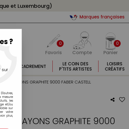
gique et Luxembourg)
Marques françaises
es ?
0
0
Favoris
Compte
Panier
E
LE COIN DES
LOISIRS
ENCADREMENT
E
P'TITS ARTISTES
CRÉATIFS
 sur
DE 12 CRAYONS GRAPHITE 9000 FABER CASTELL
D'autres,
la mesure
its, les
age et/ou
lable sur
er votre
oir plus,
 12 CRAYONS GRAPHITE 9000