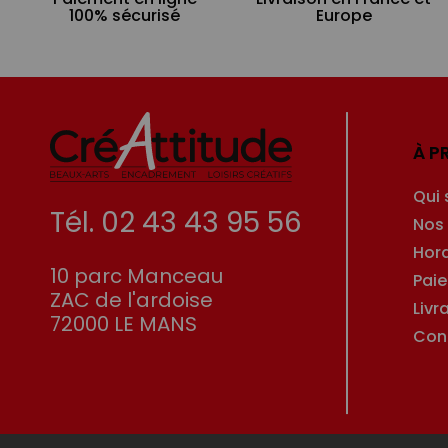
100% sécurisé
Europe
À P
Qui
Tél. 02 43 43 95 56
Nos
Hor
10 parc Manceau
Pai
ZAC de l'ardoise
Livr
72000 LE MANS
Con