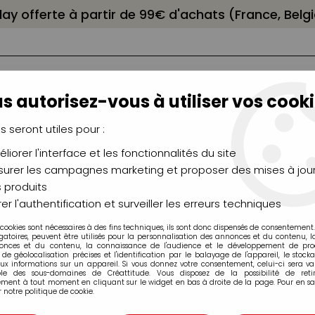
elay offerte à partir de 99€ d'achats (France, Bel
s autorisez-vous à utiliser vos cooki
us seront utiles pour :
liorer l'interface et les fonctionnalités du site
NCEAUX
CHÂSSIS
AÉROGRAPHIE
MODELAG
UTEAUX
CHEVALETS
MODÉLISME
MOULAG
urer les campagnes marketing et proposer des mises à jour
 produits
ains, sépia, sanguine...
>
Assortiments/Boites
>
BOITE METAL 
er l'authentification et surveiller les erreurs techniques
 cookies sont nécessaires à des fins techniques, ils sont donc dispensés de consentement. 
gatoires, peuvent être utilisés pour la personnalisation des annonces et du contenu, 
onces et du contenu, la connaissance de l'audience et le développement de produ
de géolocalisation précises et l'identification par le balayage de l'appareil, le stock
aux informations sur un appareil. Si vous donnez votre consentement, celui-ci sera va
ble des sous-domaines de Créattitude. Vous disposez de la possibilité de retir
ment à tout moment en cliquant sur le widget en bas à droite de la page. Pour en sav
BOITE METAL DE
 notre politique de cookie.