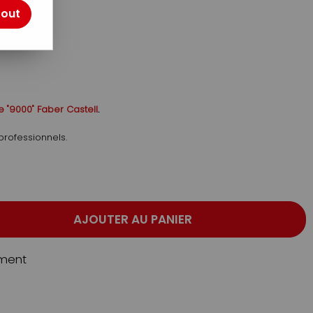
tout
otre avis !
e "9000" Faber Castell
.
professionnels.
AJOUTER AU PANIER
ment