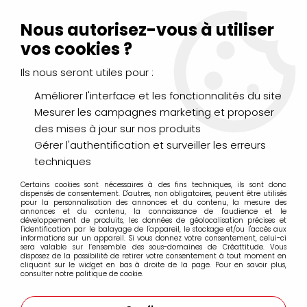
Livraison Mondial Relay offerte à partir de 99€ d'achats
(France, Belgique et Luxembourg)
Nous autorisez-vous à utiliser
Service client
Le Mans
02 43 43 95 56
ou par
mail
vos cookies ?
Ils nous seront utiles pour :
0
Améliorer l'interface et les fonctionnalités du site
Mesurer les campagnes marketing et proposer
Accueil
>
DESSIN & ARTS GRAPHIQUES
>
des mises à jour sur nos produits
Crayons de Couleurs, Pastels, Aquarellables
>
Crayons pastel Sennelier
>
Boites et coffrets
>
BOITE 48 DEMI-
Gérer l'authentification et surveiller les erreurs
CRAYONS PASTEL SENNELIER COLLECTION COMPLETE
techniques
Certains cookies sont nécessaires à des fins techniques, ils sont donc
PROMO
-
20
%
dispensés de consentement. D'autres, non obligatoires, peuvent être utilisés
pour la personnalisation des annonces et du contenu, la mesure des
annonces et du contenu, la connaissance de l'audience et le
développement de produits, les données de géolocalisation précises et
l'identification par le balayage de l'appareil, le stockage et/ou l'accès aux
informations sur un appareil. Si vous donnez votre consentement, celui-ci
sera valable sur l’ensemble des sous-domaines de Créattitude. Vous
disposez de la possibilité de retirer votre consentement à tout moment en
cliquant sur le widget en bas à droite de la page. Pour en savoir plus,
consulter notre politique de cookie.