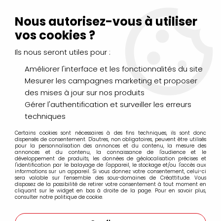
Livraison Mondial Relay offerte à partir de 99€ d'achats
(France, Belgique et Luxembourg)
Nous autorisez-vous à utiliser
Service client
Le Mans
02 43 43 95 56
ou par
mail
vos cookies ?
Ils nous seront utiles pour :
0
Améliorer l'interface et les fonctionnalités du site
Mesurer les campagnes marketing et proposer
Accueil
>
LE COIN DES P'TITS ARTISTES
>
Blocs et Papiers
>
BLOC
des mises à jour sur nos produits
PEINTURE KIDS A4 200G
Gérer l'authentification et surveiller les erreurs
techniques
Certains cookies sont nécessaires à des fins techniques, ils sont donc
dispensés de consentement. D'autres, non obligatoires, peuvent être utilisés
pour la personnalisation des annonces et du contenu, la mesure des
annonces et du contenu, la connaissance de l'audience et le
développement de produits, les données de géolocalisation précises et
l'identification par le balayage de l'appareil, le stockage et/ou l'accès aux
informations sur un appareil. Si vous donnez votre consentement, celui-ci
sera valable sur l’ensemble des sous-domaines de Créattitude. Vous
disposez de la possibilité de retirer votre consentement à tout moment en
cliquant sur le widget en bas à droite de la page. Pour en savoir plus,
consulter notre politique de cookie.