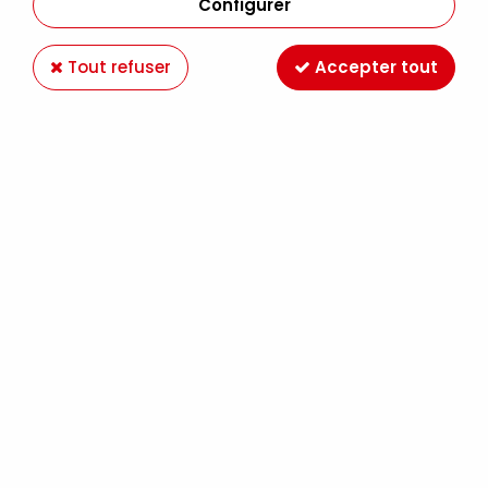
Configurer
Tout refuser
Accepter tout
BLOC PEINTURE KIDS A4 200G
Soyez le premier à donner votre avis !
4
,
90
€
TTC