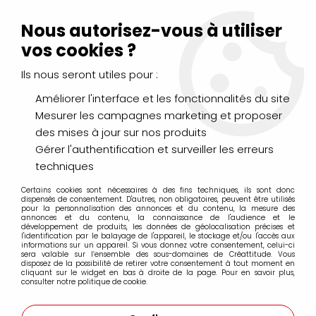
Livraison Mondial Relay offerte à partir de 99€ d'achats
(France, Belgique et Luxembourg)
Nous autorisez-vous à utiliser
Service client
Le Mans
02 43 43 95 56
ou par
mail
vos cookies ?
Ils nous seront utiles pour :
0
Améliorer l'interface et les fonctionnalités du site
Mesurer les campagnes marketing et proposer
Accueil
>
Bloc Pastel Mat
des mises à jour sur nos produits
Gérer l'authentification et surveiller les erreurs
Bloc Pastel Mat
techniques
Certains cookies sont nécessaires à des fins techniques, ils sont donc
dispensés de consentement. D'autres, non obligatoires, peuvent être utilisés
pour la personnalisation des annonces et du contenu, la mesure des
annonces et du contenu, la connaissance de l'audience et le
développement de produits, les données de géolocalisation précises et
l'identification par le balayage de l'appareil, le stockage et/ou l'accès aux
informations sur un appareil. Si vous donnez votre consentement, celui-ci
sera valable sur l’ensemble des sous-domaines de Créattitude. Vous
disposez de la possibilité de retirer votre consentement à tout moment en
cliquant sur le widget en bas à droite de la page. Pour en savoir plus,
consulter notre politique de cookie.