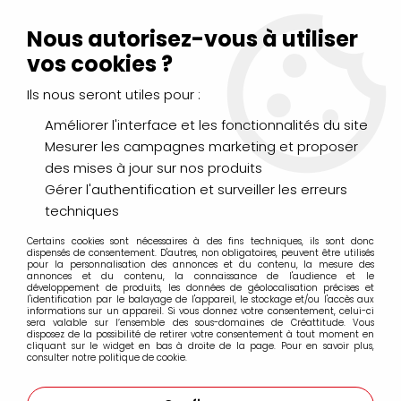
Livraison Mondial Relay offerte à partir de 99€ d'achats
(France, Belgique et Luxembourg)
Nous autorisez-vous à utiliser
Service client
Le Mans
02 43 43 95 56
ou par
mail
vos cookies ?
Ils nous seront utiles pour :
0
Améliorer l'interface et les fonctionnalités du site
Mesurer les campagnes marketing et proposer
Accueil
>
PAPIERS & BLOCS
>
Multi-technique
>
BLOC PAINT'ON
des mises à jour sur nos produits
CLAIREFONTAINE ENCOLLE 250G BLANC
Gérer l'authentification et surveiller les erreurs
techniques
Certains cookies sont nécessaires à des fins techniques, ils sont donc
dispensés de consentement. D'autres, non obligatoires, peuvent être utilisés
pour la personnalisation des annonces et du contenu, la mesure des
annonces et du contenu, la connaissance de l'audience et le
développement de produits, les données de géolocalisation précises et
l'identification par le balayage de l'appareil, le stockage et/ou l'accès aux
informations sur un appareil. Si vous donnez votre consentement, celui-ci
sera valable sur l’ensemble des sous-domaines de Créattitude. Vous
disposez de la possibilité de retirer votre consentement à tout moment en
cliquant sur le widget en bas à droite de la page. Pour en savoir plus,
consulter notre politique de cookie.