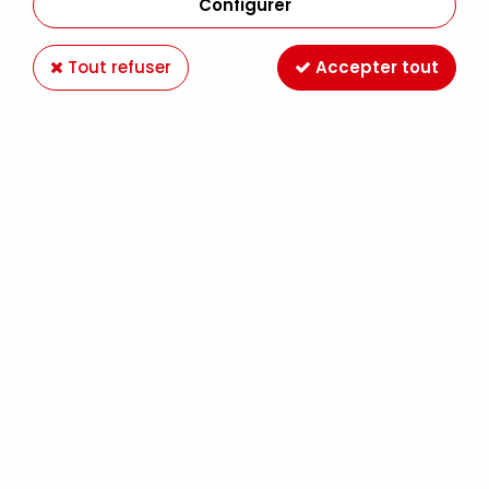
Configurer
Tout refuser
Accepter tout
BLOC CROQUIS KRAFT 90GRS A3
Soyez le premier à donner votre avis !
17
,
99
€
TTC