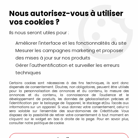
Livraison Mondial Relay offerte à partir de 99€ d'achats
(France, Belgique et Luxembourg)
Nous autorisez-vous à utiliser
Service client
Le Mans
02 43 43 95 56
ou par
mail
vos cookies ?
Ils nous seront utiles pour :
0
Améliorer l'interface et les fonctionnalités du site
Mesurer les campagnes marketing et proposer
Accueil
>
PAPIERS & BLOCS
>
Dessin
>
BLOC CROQUIS KRAFT
des mises à jour sur nos produits
90GRS A3
Gérer l'authentification et surveiller les erreurs
techniques
Certains cookies sont nécessaires à des fins techniques, ils sont donc
dispensés de consentement. D'autres, non obligatoires, peuvent être utilisés
pour la personnalisation des annonces et du contenu, la mesure des
annonces et du contenu, la connaissance de l'audience et le
développement de produits, les données de géolocalisation précises et
l'identification par le balayage de l'appareil, le stockage et/ou l'accès aux
informations sur un appareil. Si vous donnez votre consentement, celui-ci
sera valable sur l’ensemble des sous-domaines de Créattitude. Vous
disposez de la possibilité de retirer votre consentement à tout moment en
cliquant sur le widget en bas à droite de la page. Pour en savoir plus,
consulter notre politique de cookie.