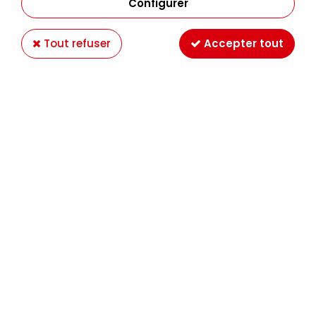
Configurer
Tout refuser
Accepter tout
BLOC AQUARELLE LE ROUGE GRAIN FIN
36X48CM 325G/M²