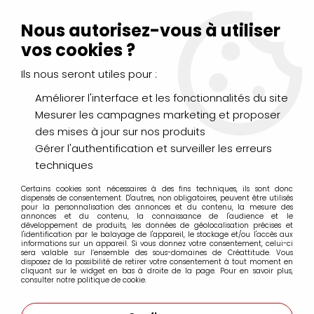
Livraison Mondial Relay offerte à partir de 99€ d'achats
(France, Belgique et Luxembourg)
Nous autorisez-vous à utiliser
Service client
Le Mans
02 43 43 95 56
ou par
mail
vos cookies ?
Ils nous seront utiles pour :
0
Améliorer l'interface et les fonctionnalités du site
Mesurer les campagnes marketing et proposer
Accueil
>
PAPIERS & BLOCS
>
Aquarelle
>
Blocs Cellulose
>
des mises à jour sur nos produits
Hahnemuhle
>
BLOC AQUARELLE LE ROUGE GRAIN FIN 36X48CM
325G/M²
Gérer l'authentification et surveiller les erreurs
techniques
PROMO
-
30
%
Certains cookies sont nécessaires à des fins techniques, ils sont donc
dispensés de consentement. D'autres, non obligatoires, peuvent être utilisés
pour la personnalisation des annonces et du contenu, la mesure des
annonces et du contenu, la connaissance de l'audience et le
développement de produits, les données de géolocalisation précises et
l'identification par le balayage de l'appareil, le stockage et/ou l'accès aux
informations sur un appareil. Si vous donnez votre consentement, celui-ci
sera valable sur l’ensemble des sous-domaines de Créattitude. Vous
disposez de la possibilité de retirer votre consentement à tout moment en
cliquant sur le widget en bas à droite de la page. Pour en savoir plus,
consulter notre politique de cookie.