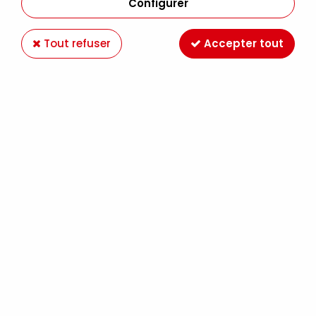
Configurer
Tout refuser
Accepter tout
BINDEX ACRYLIQUE 500ML BRILLANT
Soyez le premier à donner votre avis !
16
,
90
€
TTC