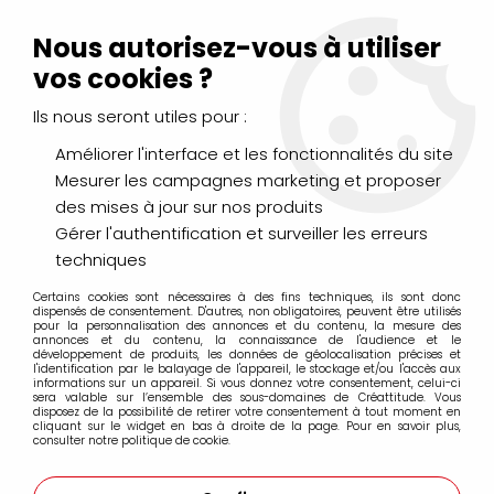
Livraison Mondial Relay offerte à partir de 99€ d'achats
(France, Belgique et Luxembourg)
Nous autorisez-vous à utiliser
Service client
Le Mans
02 43 43 95 56
ou par
mail
vos cookies ?
Ils nous seront utiles pour :
0
Améliorer l'interface et les fonctionnalités du site
Mesurer les campagnes marketing et proposer
Accueil
>
PEINTURES
>
Gesso et Liants
>
BINDEX ACRYLIQUE
des mises à jour sur nos produits
500ML BRILLANT
Gérer l'authentification et surveiller les erreurs
techniques
Certains cookies sont nécessaires à des fins techniques, ils sont donc
dispensés de consentement. D'autres, non obligatoires, peuvent être utilisés
pour la personnalisation des annonces et du contenu, la mesure des
annonces et du contenu, la connaissance de l'audience et le
développement de produits, les données de géolocalisation précises et
l'identification par le balayage de l'appareil, le stockage et/ou l'accès aux
informations sur un appareil. Si vous donnez votre consentement, celui-ci
sera valable sur l’ensemble des sous-domaines de Créattitude. Vous
disposez de la possibilité de retirer votre consentement à tout moment en
cliquant sur le widget en bas à droite de la page. Pour en savoir plus,
consulter notre politique de cookie.