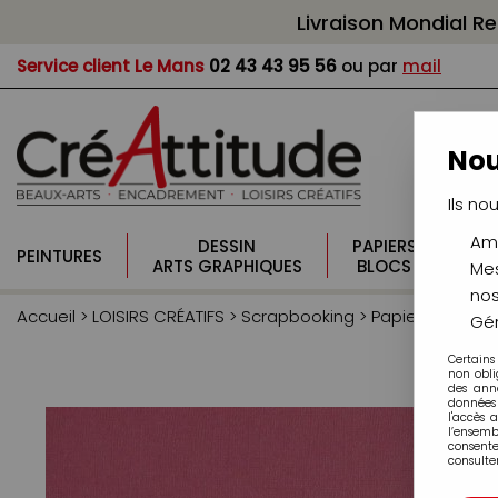
Livraison Mondial R
Service client
Le Mans
02 43 43 95 56
ou par
mail
Nou
Ils no
Amé
DESSIN
PAPIERS
PI
PEINTURES
ARTS GRAPHIQUES
BLOCS
CO
Mes
nos
Accueil
>
LOISIRS CRÉATIFS
>
Scrapbooking
>
Papiers de scr
Gér
Certains
non obli
des ann
données 
l'accès 
l’ensem
consente
consulter