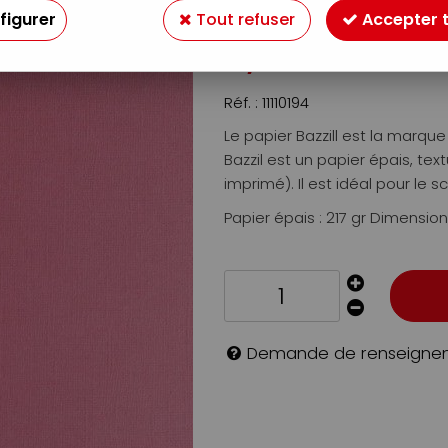
Soyez le premier à donner v
figurer
Tout refuser
Accepter 
0
,
95
€
TTC
Réf. :
11110194
Le papier Bazzill est la marq
Bazzil est un papier épais, te
imprimé). Il est idéal pour le sc
Papier épais : 217 gr Dimension
Demande de renseigne