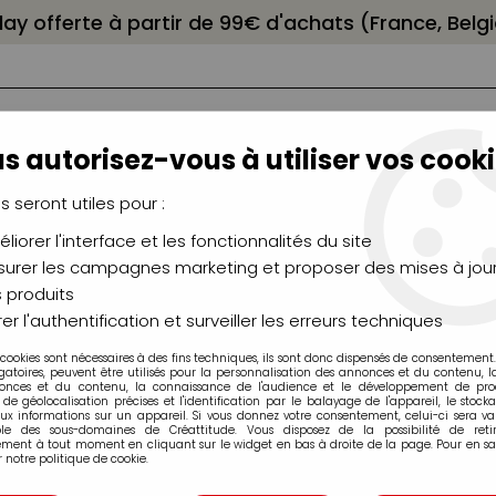
elay offerte à partir de 99€ d'achats (France, Bel
s autorisez-vous à utiliser vos cooki
us seront utiles pour :
liorer l'interface et les fonctionnalités du site
NCEAUX
CHÂSSIS
AÉROGRAPHIE
MODELAG
UTEAUX
CHEVALETS
MODÉLISME
MOULAG
urer les campagnes marketing et proposer des mises à jour
 produits
apbooking
>
Papier UNI
>
BAZZILL SWEETHEART PETIT COEUR
er l'authentification et surveiller les erreurs techniques
 cookies sont nécessaires à des fins techniques, ils sont donc dispensés de consentement. 
gatoires, peuvent être utilisés pour la personnalisation des annonces et du contenu, 
onces et du contenu, la connaissance de l'audience et le développement de produ
de géolocalisation précises et l'identification par le balayage de l'appareil, le stock
aux informations sur un appareil. Si vous donnez votre consentement, celui-ci sera va
ble des sous-domaines de Créattitude. Vous disposez de la possibilité de retir
ment à tout moment en cliquant sur le widget en bas à droite de la page. Pour en sav
BAZZILL SWEETH
 notre politique de cookie.