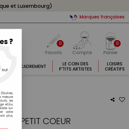
gique et Luxembourg)
Marques françaises
es ?
0
0
Favoris
Compte
Panier
E
LE COIN DES
LOISIRS
ENCADREMENT
E
P'TITS ARTISTES
CRÉATIFS
 sur
D'autres,
la mesure
its, les
age et/ou
lable sur
er votre
oir plus,
EART PETIT COEUR