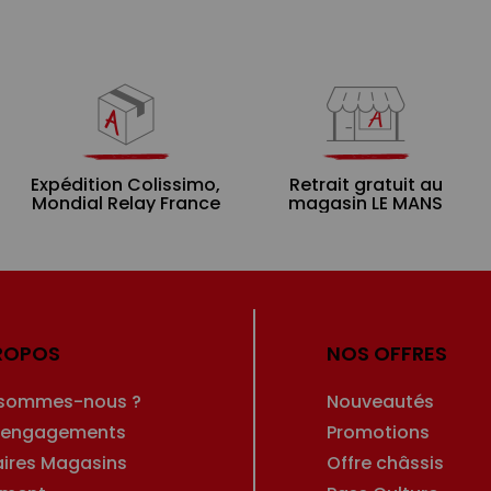
Expédition Colissimo,
Retrait gratuit au
Mondial Relay France
magasin LE MANS
ROPOS
NOS OFFRES
 sommes-nous ?
Nouveautés
 engagements
Promotions
aires Magasins
Offre châssis