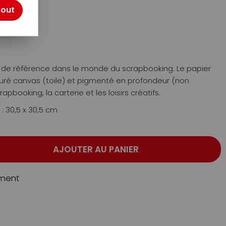
otre avis !
tout
ue de référence dans le monde du scrapbooking. Le papier
xturé canvas (toile) et pigmenté en profondeur (non
rapbooking, la carterie et les loisirs créatifs.
 : 30,5 x 30,5 cm
AJOUTER AU PANIER
ment