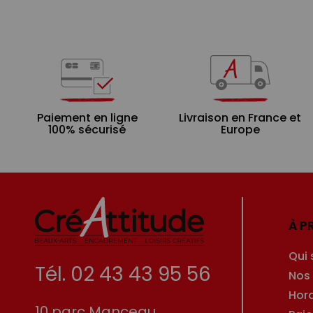
Paiement en ligne
Livraison en France et
100% sécurisé
Europe
À P
Qui
Tél. 02 43 43 95 56
Nos
Hor
10 parc Manceau