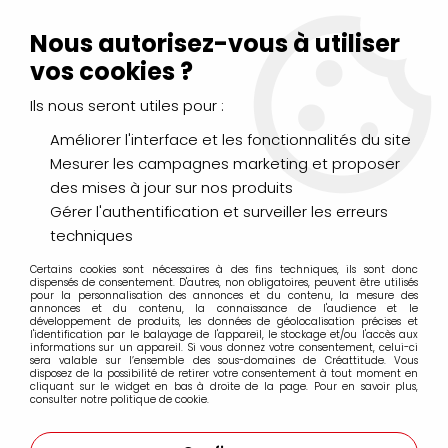
Livraison Mondial Relay offerte à partir de 99€ d'achats
(France, Belgique et Luxembourg)
Nous autorisez-vous à utiliser
Service client
Le Mans
02 43 43 95 56
ou par
mail
vos cookies ?
Ils nous seront utiles pour :
0
Améliorer l'interface et les fonctionnalités du site
Mesurer les campagnes marketing et proposer
Accueil
>
PEINTURES
>
des mises à jour sur nos produits
Peintures spécifiques : verre, tissu, porcelaine...
>
PEINTURES MARBLING
>
BAIN MARBLING 200G
Gérer l'authentification et surveiller les erreurs
techniques
Certains cookies sont nécessaires à des fins techniques, ils sont donc
dispensés de consentement. D'autres, non obligatoires, peuvent être utilisés
pour la personnalisation des annonces et du contenu, la mesure des
annonces et du contenu, la connaissance de l'audience et le
développement de produits, les données de géolocalisation précises et
l'identification par le balayage de l'appareil, le stockage et/ou l'accès aux
informations sur un appareil. Si vous donnez votre consentement, celui-ci
sera valable sur l’ensemble des sous-domaines de Créattitude. Vous
disposez de la possibilité de retirer votre consentement à tout moment en
cliquant sur le widget en bas à droite de la page. Pour en savoir plus,
consulter notre politique de cookie.