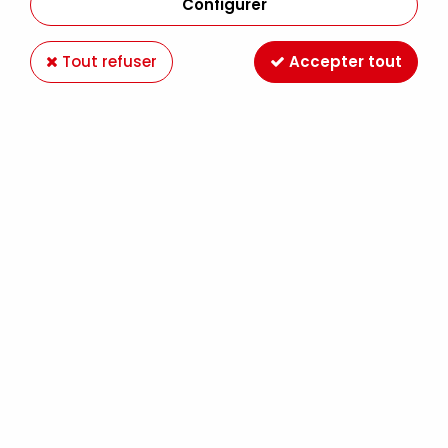
Configurer
Tout refuser
Accepter tout
BAIN MARBLING 200G
Soyez le premier à donner votre avis !
16
,
49
€