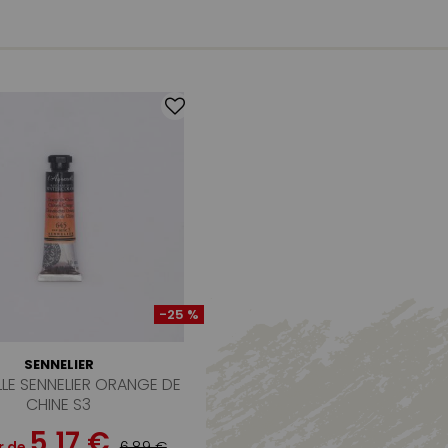
-25 %
SENNELIER
LE SENNELIER ORANGE DE
CHINE S3
5,17 €
6,89 €
r de