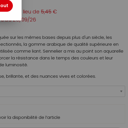
tout
€
TTC
au lieu de
5,45
€
qu'au
26/09/26
iquée sur les mêmes bases depuis plus d'un siècle, les
lectionnés, la gomme arabique de qualité supérieure en
ilisée comme liant. Sennelier a mis au point son aquarelle
orcer la résistance dans le temps des couleurs et leur
e luminosité.
e, brillante, et des nuances vives et colorées.
ir la disponibilité de l’article