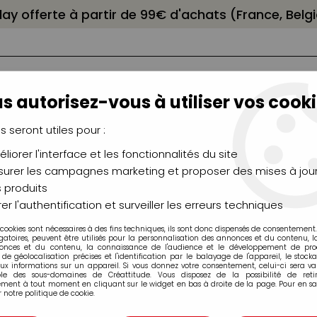
elay offerte à partir de 99€ d'achats (France, Bel
s autorisez-vous à utiliser vos cooki
us seront utiles pour :
liorer l'interface et les fonctionnalités du site
NCEAUX
CHÂSSIS
AÉROGRAPHIE
MODELAG
UTEAUX
CHEVALETS
MODÉLISME
MOULAG
urer les campagnes marketing et proposer des mises à jour
 produits
lier
>
AQUARELLE SENNELIER VERT ANGLAIS FONCE S1
er l'authentification et surveiller les erreurs techniques
 cookies sont nécessaires à des fins techniques, ils sont donc dispensés de consentement. 
gatoires, peuvent être utilisés pour la personnalisation des annonces et du contenu, 
onces et du contenu, la connaissance de l'audience et le développement de produ
de géolocalisation précises et l'identification par le balayage de l'appareil, le stock
aux informations sur un appareil. Si vous donnez votre consentement, celui-ci sera va
AQUARELLE SENN
ble des sous-domaines de Créattitude. Vous disposez de la possibilité de retir
ment à tout moment en cliquant sur le widget en bas à droite de la page. Pour en sav
 notre politique de cookie.
Soyez le premier à donner v