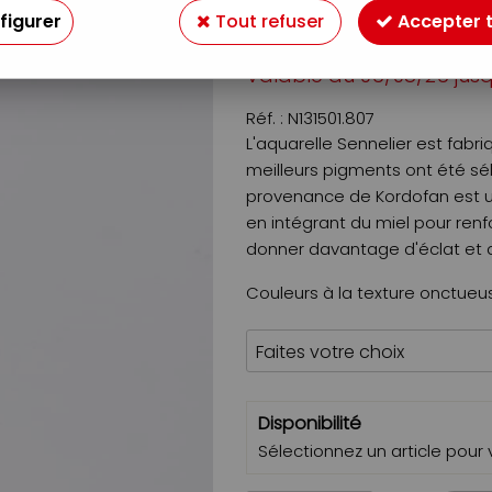
figurer
Tout refuser
Accepter 
4
,
09
À partir de
Valable
du
06/08/26
jus
Réf. :
N131501.807
L'aquarelle Sennelier est fabr
meilleurs pigments ont été sé
provenance de Kordofan est ut
en intégrant du miel pour renf
donner davantage d'éclat et d
Couleurs à la texture onctueus
Disponibilité
Sélectionnez un article pour vo