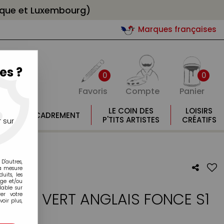
gique et Luxembourg)
Marques françaises
es ?
0
0
Favoris
Compte
Panier
E
LE COIN DES
LOISIRS
ENCADREMENT
E
P'TITS ARTISTES
CRÉATIFS
 sur
D'autres,
la mesure
its, les
age et/ou
lable sur
ELIER VERT ANGLAIS FONCE S1
er votre
oir plus,
otre avis !