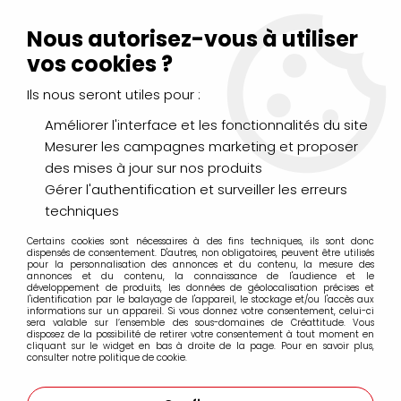
Livraison Mondial Relay offerte à partir de 99€ d'achats
(France, Belgique et Luxembourg)
Nous autorisez-vous à utiliser
Service client
Le Mans
02 43 43 95 56
ou par
mail
vos cookies ?
Ils nous seront utiles pour :
0
Améliorer l'interface et les fonctionnalités du site
Mesurer les campagnes marketing et proposer
Accueil
>
PEINTURES
>
Aquarelle
>
des mises à jour sur nos produits
Aquarelle extra-fine Sennelier
>
AQUARELLE SENNELIER ROSE
OPERA S2
Gérer l'authentification et surveiller les erreurs
techniques
PROMO
-
25
%
Certains cookies sont nécessaires à des fins techniques, ils sont donc
dispensés de consentement. D'autres, non obligatoires, peuvent être utilisés
pour la personnalisation des annonces et du contenu, la mesure des
annonces et du contenu, la connaissance de l'audience et le
développement de produits, les données de géolocalisation précises et
l'identification par le balayage de l'appareil, le stockage et/ou l'accès aux
informations sur un appareil. Si vous donnez votre consentement, celui-ci
sera valable sur l’ensemble des sous-domaines de Créattitude. Vous
disposez de la possibilité de retirer votre consentement à tout moment en
cliquant sur le widget en bas à droite de la page. Pour en savoir plus,
consulter notre politique de cookie.