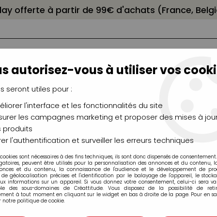
elay offerte à partir de 99€ d'achats (France, Bel
s autorisez-vous à utiliser vos cooki
us seront utiles pour :
liorer l'interface et les fonctionnalités du site
NCEAUX
CHÂSSIS
AÉROGRAPHIE
MODELAG
UTEAUX
CHEVALETS
MODÉLISME
MOULAG
urer les campagnes marketing et proposer des mises à jour
 produits
lier
>
AQUARELLE SENNELIER MARRON PERYLENE S3
er l'authentification et surveiller les erreurs techniques
 cookies sont nécessaires à des fins techniques, ils sont donc dispensés de consentement. 
gatoires, peuvent être utilisés pour la personnalisation des annonces et du contenu, 
onces et du contenu, la connaissance de l'audience et le développement de produ
de géolocalisation précises et l'identification par le balayage de l'appareil, le stock
aux informations sur un appareil. Si vous donnez votre consentement, celui-ci sera va
AQUARELLE SENN
ble des sous-domaines de Créattitude. Vous disposez de la possibilité de retir
ment à tout moment en cliquant sur le widget en bas à droite de la page. Pour en sav
 notre politique de cookie.
Soyez le premier à donner v