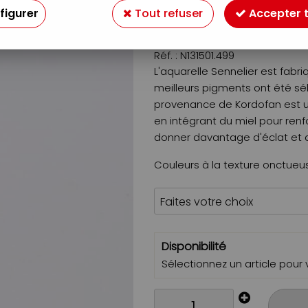
figurer
Tout refuser
Accepter 
6
,
89
€
À partir de
Réf. :
N131501.499
L'aquarelle Sennelier est fabr
meilleurs pigments ont été sé
provenance de Kordofan est ut
en intégrant du miel pour renf
donner davantage d'éclat et d
Couleurs à la texture onctueus
Disponibilité
Sélectionnez un article pour vo