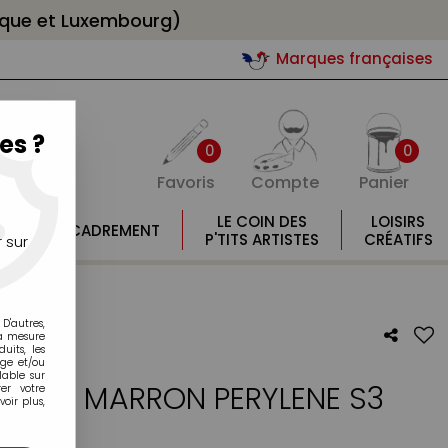
gique et Luxembourg)
Marques françaises
es ?
0
0
Favoris
Compte
Panier
E
LE COIN DES
LOISIRS
ENCADREMENT
E
P'TITS ARTISTES
CRÉATIFS
 sur
D'autres,
la mesure
its, les
age et/ou
lable sur
ELIER MARRON PERYLENE S3
er votre
oir plus,
otre avis !