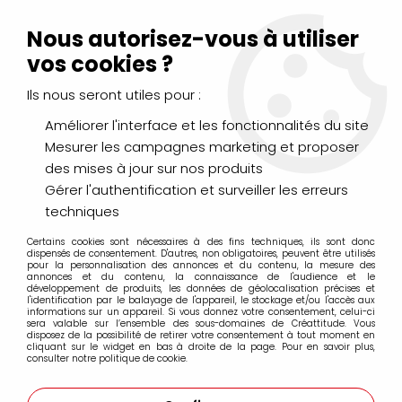
Livraison Mondial Relay offerte à partir de 99€ d'achats
(France, Belgique et Luxembourg)
Nous autorisez-vous à utiliser
Service client
Le Mans
02 43 43 95 56
ou par
mail
vos cookies ?
Ils nous seront utiles pour :
0
Améliorer l'interface et les fonctionnalités du site
Mesurer les campagnes marketing et proposer
Accueil
>
PEINTURES
>
Aquarelle
>
des mises à jour sur nos produits
Aquarelle extra-fine Sennelier
>
AQUARELLE SENNELIER JAUNE
SENNELIER FONCE S1
Gérer l'authentification et surveiller les erreurs
techniques
PROMO
-
25
%
Certains cookies sont nécessaires à des fins techniques, ils sont donc
dispensés de consentement. D'autres, non obligatoires, peuvent être utilisés
pour la personnalisation des annonces et du contenu, la mesure des
annonces et du contenu, la connaissance de l'audience et le
développement de produits, les données de géolocalisation précises et
l'identification par le balayage de l'appareil, le stockage et/ou l'accès aux
informations sur un appareil. Si vous donnez votre consentement, celui-ci
sera valable sur l’ensemble des sous-domaines de Créattitude. Vous
disposez de la possibilité de retirer votre consentement à tout moment en
cliquant sur le widget en bas à droite de la page. Pour en savoir plus,
consulter notre politique de cookie.