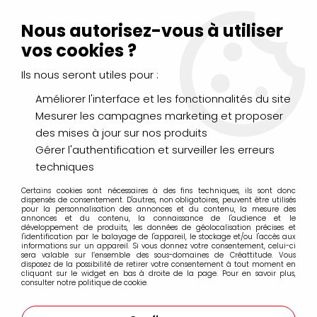
Livraison Mondial Relay offerte à partir de 99€ d'achats
(France, Belgique et Luxembourg)
Nous autorisez-vous à utiliser
Service client
Le Mans
02 43 43 95 56
ou par
mail
vos cookies ?
Ils nous seront utiles pour :
0
Améliorer l'interface et les fonctionnalités du site
Mesurer les campagnes marketing et proposer
Accueil
>
PEINTURES
>
Aquarelle
>
des mises à jour sur nos produits
Aquarelle extra-fine Sennelier
>
AQUARELLE SENNELIER BLEU DE
PRUSSE S1
Gérer l'authentification et surveiller les erreurs
techniques
PROMO
-
25
%
Certains cookies sont nécessaires à des fins techniques, ils sont donc
dispensés de consentement. D'autres, non obligatoires, peuvent être utilisés
pour la personnalisation des annonces et du contenu, la mesure des
annonces et du contenu, la connaissance de l'audience et le
développement de produits, les données de géolocalisation précises et
l'identification par le balayage de l'appareil, le stockage et/ou l'accès aux
informations sur un appareil. Si vous donnez votre consentement, celui-ci
sera valable sur l’ensemble des sous-domaines de Créattitude. Vous
disposez de la possibilité de retirer votre consentement à tout moment en
cliquant sur le widget en bas à droite de la page. Pour en savoir plus,
consulter notre politique de cookie.