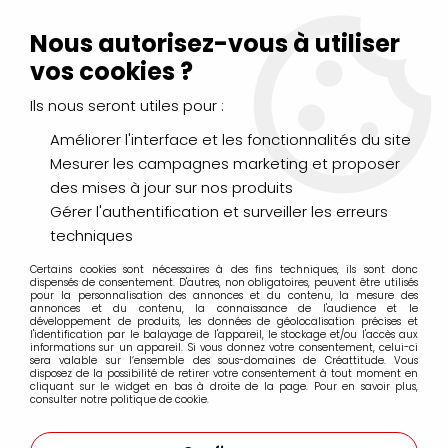
Livraison Mondial Relay offerte à partir de 99€ d'achats
(France, Belgique et Luxembourg)
Nous autorisez-vous à utiliser
Service client
Le Mans
02 43 43 95 56
ou par
mail
vos cookies ?
Ils nous seront utiles pour :
0
Améliorer l'interface et les fonctionnalités du site
Mesurer les campagnes marketing et proposer
Accueil
>
PEINTURES
>
Aquarelle
>
des mises à jour sur nos produits
Aquarelle extra-fine tube 15ml Daniel Smith
>
AQUARELLE
DANIEL SMITH 15ML VERT DE COBALT FONCE
Gérer l'authentification et surveiller les erreurs
techniques
PROMO
-
20
%
Certains cookies sont nécessaires à des fins techniques, ils sont donc
dispensés de consentement. D'autres, non obligatoires, peuvent être utilisés
pour la personnalisation des annonces et du contenu, la mesure des
annonces et du contenu, la connaissance de l'audience et le
développement de produits, les données de géolocalisation précises et
l'identification par le balayage de l'appareil, le stockage et/ou l'accès aux
informations sur un appareil. Si vous donnez votre consentement, celui-ci
sera valable sur l’ensemble des sous-domaines de Créattitude. Vous
disposez de la possibilité de retirer votre consentement à tout moment en
cliquant sur le widget en bas à droite de la page. Pour en savoir plus,
consulter notre politique de cookie.