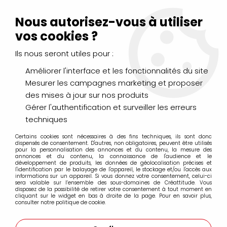
Livraison Mondial Relay offerte à partir de 99€ d'achats
(France, Belgique et Luxembourg)
Nous autorisez-vous à utiliser
Service client
Le Mans
02 43 43 95 56
ou par
mail
vos cookies ?
Ils nous seront utiles pour :
0
Améliorer l'interface et les fonctionnalités du site
Mesurer les campagnes marketing et proposer
Accueil
>
PEINTURES
>
Aquarelle
>
des mises à jour sur nos produits
Aquarelle extra-fine tube 15ml Daniel Smith
>
AQUARELLE
DANIEL SMITH 15ML LAPIS SUNLIGHT DUOCHROME
Gérer l'authentification et surveiller les erreurs
techniques
PROMO
-
20
%
Certains cookies sont nécessaires à des fins techniques, ils sont donc
dispensés de consentement. D'autres, non obligatoires, peuvent être utilisés
pour la personnalisation des annonces et du contenu, la mesure des
annonces et du contenu, la connaissance de l'audience et le
développement de produits, les données de géolocalisation précises et
l'identification par le balayage de l'appareil, le stockage et/ou l'accès aux
informations sur un appareil. Si vous donnez votre consentement, celui-ci
sera valable sur l’ensemble des sous-domaines de Créattitude. Vous
disposez de la possibilité de retirer votre consentement à tout moment en
cliquant sur le widget en bas à droite de la page. Pour en savoir plus,
consulter notre politique de cookie.