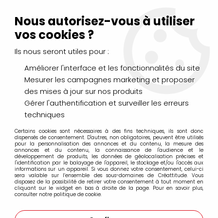
Livraison Mondial Relay offerte à partir de 99€ d'achats
(France, Belgique et Luxembourg)
Nous autorisez-vous à utiliser
Service client
Le Mans
02 43 43 95 56
ou par
mail
vos cookies ?
Ils nous seront utiles pour :
0
Améliorer l'interface et les fonctionnalités du site
Mesurer les campagnes marketing et proposer
Accueil
>
PEINTURES
>
Aquarelle
>
des mises à jour sur nos produits
Aquarelle extra-fine tube 15ml Daniel Smith
>
AQUARELLE
DANIEL SMITH 15ML JOSEPH Z GRIS CHAUD
Gérer l'authentification et surveiller les erreurs
techniques
PROMO
-
20
%
Certains cookies sont nécessaires à des fins techniques, ils sont donc
dispensés de consentement. D'autres, non obligatoires, peuvent être utilisés
pour la personnalisation des annonces et du contenu, la mesure des
annonces et du contenu, la connaissance de l'audience et le
développement de produits, les données de géolocalisation précises et
l'identification par le balayage de l'appareil, le stockage et/ou l'accès aux
informations sur un appareil. Si vous donnez votre consentement, celui-ci
sera valable sur l’ensemble des sous-domaines de Créattitude. Vous
disposez de la possibilité de retirer votre consentement à tout moment en
cliquant sur le widget en bas à droite de la page. Pour en savoir plus,
consulter notre politique de cookie.