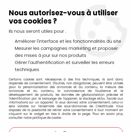
Livraison Mondial Relay offerte à partir de 99€ d'achats
(France, Belgique et Luxembourg)
Nous autorisez-vous à utiliser
Service client
Le Mans
02 43 43 95 56
ou par
mail
vos cookies ?
Ils nous seront utiles pour :
0
Améliorer l'interface et les fonctionnalités du site
Mesurer les campagnes marketing et proposer
Accueil
>
PEINTURES
>
Aquarelle
>
des mises à jour sur nos produits
Aquarelle extra-fine tube 15ml Daniel Smith
>
AQUARELLE
DANIEL SMITH 15ML JAUNE INDIEN
Gérer l'authentification et surveiller les erreurs
techniques
PROMO
-
20
%
Certains cookies sont nécessaires à des fins techniques, ils sont donc
dispensés de consentement. D'autres, non obligatoires, peuvent être utilisés
pour la personnalisation des annonces et du contenu, la mesure des
annonces et du contenu, la connaissance de l'audience et le
développement de produits, les données de géolocalisation précises et
l'identification par le balayage de l'appareil, le stockage et/ou l'accès aux
informations sur un appareil. Si vous donnez votre consentement, celui-ci
sera valable sur l’ensemble des sous-domaines de Créattitude. Vous
disposez de la possibilité de retirer votre consentement à tout moment en
cliquant sur le widget en bas à droite de la page. Pour en savoir plus,
consulter notre politique de cookie.