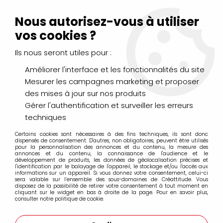
Livraison Mondial Relay offerte à partir de 99€ d'achats
(France, Belgique et Luxembourg)
Nous autorisez-vous à utiliser
Service client
Le Mans
02 43 43 95 56
ou par
mail
vos cookies ?
Ils nous seront utiles pour :
0
Améliorer l'interface et les fonctionnalités du site
Mesurer les campagnes marketing et proposer
Accueil
>
PEINTURES
>
Aquarelle
>
des mises à jour sur nos produits
Aquarelle extra-fine tube 15ml Daniel Smith
>
AQUARELLE
DANIEL SMITH 15ML GRIS DE JANE
Gérer l'authentification et surveiller les erreurs
techniques
PROMO
-
20
%
Certains cookies sont nécessaires à des fins techniques, ils sont donc
dispensés de consentement. D'autres, non obligatoires, peuvent être utilisés
pour la personnalisation des annonces et du contenu, la mesure des
annonces et du contenu, la connaissance de l'audience et le
développement de produits, les données de géolocalisation précises et
l'identification par le balayage de l'appareil, le stockage et/ou l'accès aux
informations sur un appareil. Si vous donnez votre consentement, celui-ci
sera valable sur l’ensemble des sous-domaines de Créattitude. Vous
disposez de la possibilité de retirer votre consentement à tout moment en
cliquant sur le widget en bas à droite de la page. Pour en savoir plus,
consulter notre politique de cookie.