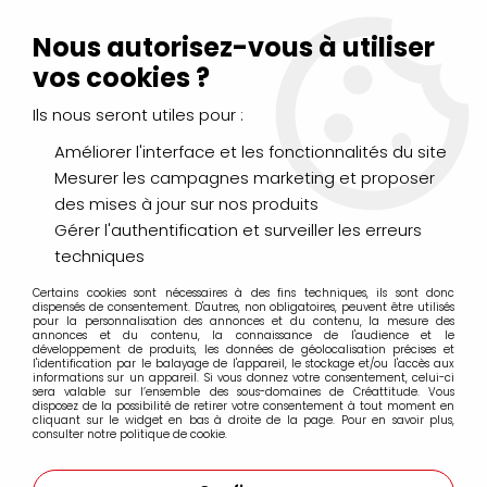
Livraison Mondial Relay offerte à partir de 99€ d'achats
(France, Belgique et Luxembourg)
Nous autorisez-vous à utiliser
Service client
Le Mans
02 43 43 95 56
ou par
mail
vos cookies ?
Ils nous seront utiles pour :
0
Améliorer l'interface et les fonctionnalités du site
Mesurer les campagnes marketing et proposer
Accueil
>
PEINTURES
>
Aquarelle
>
des mises à jour sur nos produits
Aquarelle extra-fine Winsor&Newton
>
AQUARELLE
WINSOR&NEWTON EXTRA-FINE ROUGE WINSOR SERIE1
Gérer l'authentification et surveiller les erreurs
techniques
Certains cookies sont nécessaires à des fins techniques, ils sont donc
dispensés de consentement. D'autres, non obligatoires, peuvent être utilisés
pour la personnalisation des annonces et du contenu, la mesure des
annonces et du contenu, la connaissance de l'audience et le
développement de produits, les données de géolocalisation précises et
l'identification par le balayage de l'appareil, le stockage et/ou l'accès aux
informations sur un appareil. Si vous donnez votre consentement, celui-ci
sera valable sur l’ensemble des sous-domaines de Créattitude. Vous
disposez de la possibilité de retirer votre consentement à tout moment en
cliquant sur le widget en bas à droite de la page. Pour en savoir plus,
consulter notre politique de cookie.