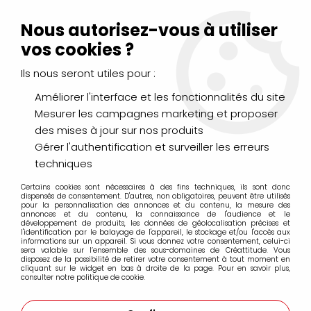
Livraison Mondial Relay offerte à partir de 99€ d'achats
(France, Belgique et Luxembourg)
Nous autorisez-vous à utiliser
Service client
Le Mans
02 43 43 95 56
ou par
mail
vos cookies ?
Ils nous seront utiles pour :
0
Améliorer l'interface et les fonctionnalités du site
Mesurer les campagnes marketing et proposer
Accueil
>
PEINTURES
>
Aquarelle
>
des mises à jour sur nos produits
Aquarelle extra-fine Winsor&Newton
>
AQUARELLE
WINSOR&NEWTON EXTRA-FINE OR VERT SERIE2
Gérer l'authentification et surveiller les erreurs
techniques
Certains cookies sont nécessaires à des fins techniques, ils sont donc
dispensés de consentement. D'autres, non obligatoires, peuvent être utilisés
pour la personnalisation des annonces et du contenu, la mesure des
annonces et du contenu, la connaissance de l'audience et le
développement de produits, les données de géolocalisation précises et
l'identification par le balayage de l'appareil, le stockage et/ou l'accès aux
informations sur un appareil. Si vous donnez votre consentement, celui-ci
sera valable sur l’ensemble des sous-domaines de Créattitude. Vous
disposez de la possibilité de retirer votre consentement à tout moment en
cliquant sur le widget en bas à droite de la page. Pour en savoir plus,
consulter notre politique de cookie.