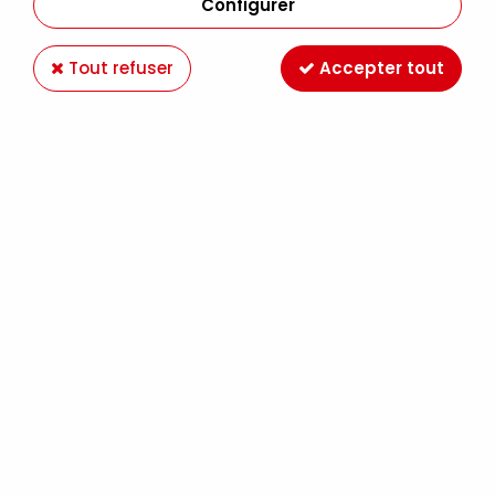
Configurer
Tout refuser
Accepter tout
ANNEAUX METAL 25MM
Soyez le premier à donner votre avis !
6
,
80
€
TTC