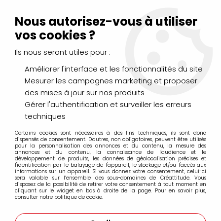
Livraison Mondial Relay offerte à partir de 99€ d'achats
(France, Belgique et Luxembourg)
Nous autorisez-vous à utiliser
Service client
Le Mans
02 43 43 95 56
ou par
mail
vos cookies ?
Ils nous seront utiles pour :
0
Améliorer l'interface et les fonctionnalités du site
Mesurer les campagnes marketing et proposer
Accueil
>
LOISIRS CRÉATIFS
>
Scrapbooking
>
des mises à jour sur nos produits
Albums scrap & Livre d'or
>
ANNEAUX METAL 25MM
Gérer l'authentification et surveiller les erreurs
techniques
Certains cookies sont nécessaires à des fins techniques, ils sont donc
dispensés de consentement. D'autres, non obligatoires, peuvent être utilisés
pour la personnalisation des annonces et du contenu, la mesure des
annonces et du contenu, la connaissance de l'audience et le
développement de produits, les données de géolocalisation précises et
l'identification par le balayage de l'appareil, le stockage et/ou l'accès aux
informations sur un appareil. Si vous donnez votre consentement, celui-ci
sera valable sur l’ensemble des sous-domaines de Créattitude. Vous
disposez de la possibilité de retirer votre consentement à tout moment en
cliquant sur le widget en bas à droite de la page. Pour en savoir plus,
consulter notre politique de cookie.