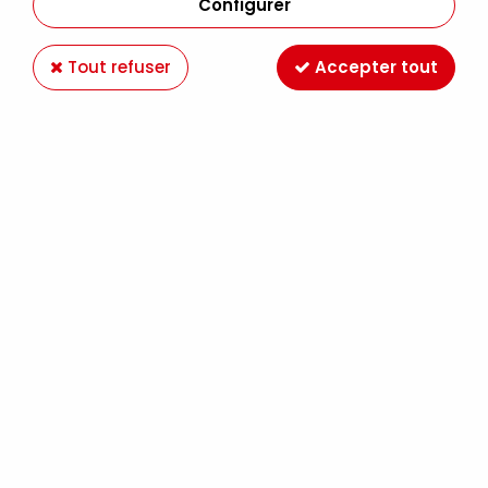
Configurer
Tout refuser
Accepter tout
DÉSTOCKAGE
-50 %
AMMO BY MIG
GUN METAL 17ML
1,48 €
2,95 €