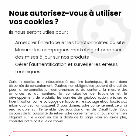
Livraison Mondial Relay offerte à partir de 99€ d'achats
(France, Belgique et Luxembourg)
Nous autorisez-vous à utiliser
Service client
Le Mans
02 43 43 95 56
ou par
mail
vos cookies ?
Ils nous seront utiles pour :
0
Améliorer l'interface et les fonctionnalités du site
Mesurer les campagnes marketing et proposer
Accueil
>
AMMO BY MIG
des mises à jour sur nos produits
Gérer l'authentification et surveiller les erreurs
Produits de la marque AMMO BY MIG
techniques
Certains cookies sont nécessaires à des fins techniques, ils sont donc
dispensés de consentement. D'autres, non obligatoires, peuvent être utilisés
pour la personnalisation des annonces et du contenu, la mesure des
annonces et du contenu, la connaissance de l'audience et le
12 articles sur
273
développement de produits, les données de géolocalisation précises et
l'identification par le balayage de l'appareil, le stockage et/ou l'accès aux
informations sur un appareil. Si vous donnez votre consentement, celui-ci
sera valable sur l’ensemble des sous-domaines de Créattitude. Vous
disposez de la possibilité de retirer votre consentement à tout moment en
cliquant sur le widget en bas à droite de la page. Pour en savoir plus,
consulter notre politique de cookie.