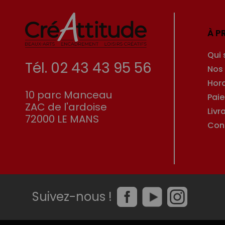
À P
Qui
Tél. 02 43 43 95 56
Nos
Hor
10 parc Manceau
Pai
ZAC de l'ardoise
Livr
72000 LE MANS
Con
Suivez-nous !