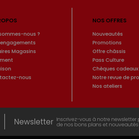
ROPOS
NOS OFFRES
 sommes-nous ?
Nouveautés
 engagements
Promotions
aires Magasins
Offre châssis
ement
Pass Culture
aison
Chèques cadeaux
tactez-nous
Notre revue de pro
Nos ateliers
Inscrivez-vous à notre newsletter 
Newsletter
de nos bons plans et nouveautés