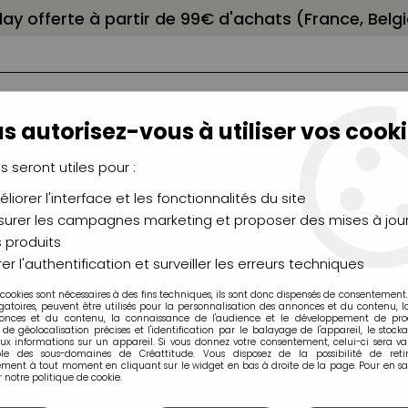
elay offerte à partir de 99€ d'achats (France, Bel
s autorisez-vous à utiliser vos cooki
us seront utiles pour :
liorer l'interface et les fonctionnalités du site
NCEAUX
CHÂSSIS
AÉROGRAPHIE
MODELAG
UTEAUX
CHEVALETS
MODÉLISME
MOULAG
urer les campagnes marketing et proposer des mises à jour
 produits
er l'authentification et surveiller les erreurs techniques
 cookies sont nécessaires à des fins techniques, ils sont donc dispensés de consentement. 
Produits de la marque AMI
gatoires, peuvent être utilisés pour la personnalisation des annonces et du contenu, 
onces et du contenu, la connaissance de l'audience et le développement de produ
de géolocalisation précises et l'identification par le balayage de l'appareil, le stock
aux informations sur un appareil. Si vous donnez votre consentement, celui-ci sera va
ble des sous-domaines de Créattitude. Vous disposez de la possibilité de retir
ment à tout moment en cliquant sur le widget en bas à droite de la page. Pour en sav
 notre politique de cookie.