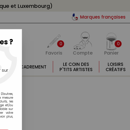
gique et Luxembourg)
Marques françaises
es ?
0
0
Favoris
Compte
Panier
E
LE COIN DES
LOISIRS
ENCADREMENT
E
P'TITS ARTISTES
CRÉATIFS
 sur
D'autres,
la mesure
its, les
age et/ou
lable sur
er votre
oir plus,