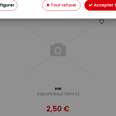
12 articles sur
61
figurer
Tout refuser
Accepter 
AMI
Vaporisateur 50ml x2
2,50 €