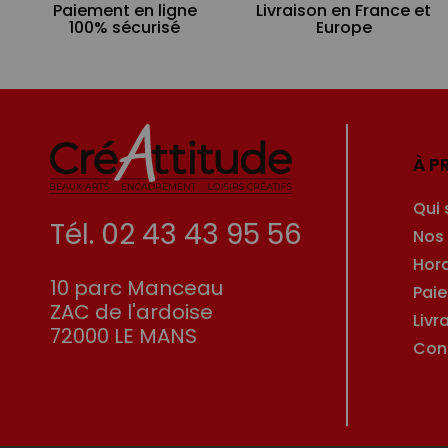
Paiement en ligne
Livraison en France et
100% sécurisé
Europe
À P
Qui
Tél. 02 43 43 95 56
Nos
Hor
10 parc Manceau
Pai
ZAC de l'ardoise
Livr
72000 LE MANS
Con