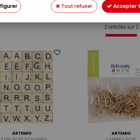
figurer
Tout refuser
Accepter 
2 articles sur
2
ARTEMIO
ARTEMIO
ETTRE BOIS SCRABBLE
CHIFRES BOIS