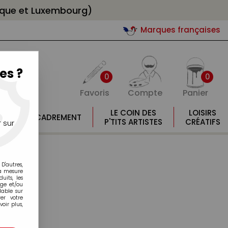
gique et Luxembourg)
Marques françaises
es ?
0
0
Favoris
Compte
Panier
E
LE COIN DES
LOISIRS
ENCADREMENT
E
P'TITS ARTISTES
CRÉATIFS
 sur
D'autres,
la mesure
its, les
age et/ou
lable sur
er votre
oir plus,