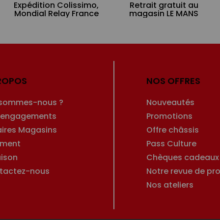
Expédition Colissimo,
Retrait gratuit au
Mondial Relay France
magasin LE MANS
ROPOS
NOS OFFRES
 sommes-nous ?
Nouveautés
 engagements
Promotions
aires Magasins
Offre châssis
ement
Pass Culture
aison
Chèques cadeaux
tactez-nous
Notre revue de pro
Nos ateliers