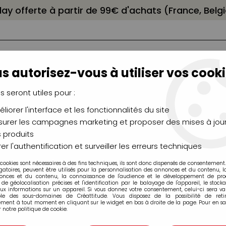
elay offerte à partir de 99€ d'achats (France, Bel
s autorisez-vous à utiliser vos cooki
us seront utiles pour :
liorer l'interface et les fonctionnalités du site
NCEAUX
CHÂSSIS
AÉROGRAPHIE
MODELAG
UTEAUX
CHEVALETS
MODÉLISME
MOULAG
urer les campagnes marketing et proposer des mises à jour
 produits
ts
>
Chiffres et lettres en bois
er l'authentification et surveiller les erreurs techniques
 cookies sont nécessaires à des fins techniques, ils sont donc dispensés de consentement. 
Chiffres et lettres en bois
gatoires, peuvent être utilisés pour la personnalisation des annonces et du contenu, 
onces et du contenu, la connaissance de l'audience et le développement de produ
de géolocalisation précises et l'identification par le balayage de l'appareil, le stock
aux informations sur un appareil. Si vous donnez votre consentement, celui-ci sera va
ble des sous-domaines de Créattitude. Vous disposez de la possibilité de retir
ment à tout moment en cliquant sur le widget en bas à droite de la page. Pour en sav
 notre politique de cookie.
rtes, première de couverture....