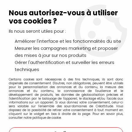
Livraison Mondial Relay offerte à partir de 99€ d'achats
(France, Belgique et Luxembourg)
Nous autorisez-vous à utiliser
Service client
Le Mans
02 43 43 95 56
ou par
mail
vos cookies ?
Ils nous seront utiles pour :
0
Améliorer l'interface et les fonctionnalités du site
Mesurer les campagnes marketing et proposer
Accueil
>
Aladine
des mises à jour sur nos produits
Gérer l'authentification et surveiller les erreurs
Produits de la marque Aladine
techniques
Certains cookies sont nécessaires à des fins techniques, ils sont donc
dispensés de consentement. D'autres, non obligatoires, peuvent être utilisés
pour la personnalisation des annonces et du contenu, la mesure des
annonces et du contenu, la connaissance de l'audience et le
6 articles sur
6
développement de produits, les données de géolocalisation précises et
l'identification par le balayage de l'appareil, le stockage et/ou l'accès aux
informations sur un appareil. Si vous donnez votre consentement, celui-ci
sera valable sur l’ensemble des sous-domaines de Créattitude. Vous
disposez de la possibilité de retirer votre consentement à tout moment en
cliquant sur le widget en bas à droite de la page. Pour en savoir plus,
consulter notre politique de cookie.