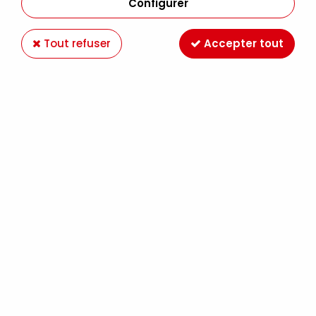
Configurer
Tout refuser
Accepter tout
ADAPTATEUR FEMELLE 1/8 PS - CT09-002-A
Soyez le premier à donner votre avis !