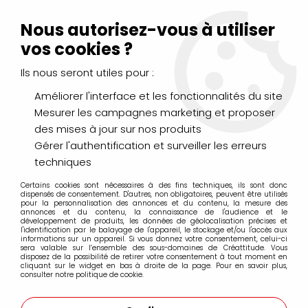
Livraison Mondial Relay offerte à partir de 99€ d'achats
(France, Belgique et Luxembourg)
Nous autorisez-vous à utiliser
Service client
Le Mans
02 43 43 95 56
ou par
mail
vos cookies ?
Ils nous seront utiles pour :
0
Améliorer l'interface et les fonctionnalités du site
Mesurer les campagnes marketing et proposer
Accueil
>
AÉROGRAPHIE & MODÉLISME
>
des mises à jour sur nos produits
Aerographe, compresseur et accessoires
>
Accessoires aérographe
>
ADAPTATEUR FEMELLE 1/8 PS -
Gérer l'authentification et surveiller les erreurs
CT09-002-A
techniques
Certains cookies sont nécessaires à des fins techniques, ils sont donc
dispensés de consentement. D'autres, non obligatoires, peuvent être utilisés
pour la personnalisation des annonces et du contenu, la mesure des
annonces et du contenu, la connaissance de l'audience et le
développement de produits, les données de géolocalisation précises et
l'identification par le balayage de l'appareil, le stockage et/ou l'accès aux
informations sur un appareil. Si vous donnez votre consentement, celui-ci
sera valable sur l’ensemble des sous-domaines de Créattitude. Vous
disposez de la possibilité de retirer votre consentement à tout moment en
cliquant sur le widget en bas à droite de la page. Pour en savoir plus,
consulter notre politique de cookie.