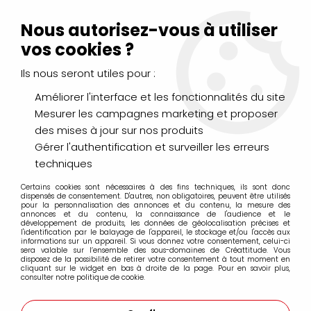
Livraison Mondial Relay offerte à partir de 99€ d'achats
(France, Belgique et Luxembourg)
Nous autorisez-vous à utiliser
Service client
Le Mans
02 43 43 95 56
ou par
mail
vos cookies ?
Ils nous seront utiles pour :
0
Améliorer l'interface et les fonctionnalités du site
Mesurer les campagnes marketing et proposer
Accueil
>
DESSIN & ARTS GRAPHIQUES
>
Marqueurs Acrylique
>
des mises à jour sur nos produits
Marqueurs acrylique Liquitex
>
Sets et coffrets
>
8 MARQUEURS
ACRYLIQUE LIQUITEX 2MM PAYSAGE
Gérer l'authentification et surveiller les erreurs
techniques
Certains cookies sont nécessaires à des fins techniques, ils sont donc
dispensés de consentement. D'autres, non obligatoires, peuvent être utilisés
pour la personnalisation des annonces et du contenu, la mesure des
annonces et du contenu, la connaissance de l'audience et le
développement de produits, les données de géolocalisation précises et
l'identification par le balayage de l'appareil, le stockage et/ou l'accès aux
informations sur un appareil. Si vous donnez votre consentement, celui-ci
sera valable sur l’ensemble des sous-domaines de Créattitude. Vous
disposez de la possibilité de retirer votre consentement à tout moment en
cliquant sur le widget en bas à droite de la page. Pour en savoir plus,
consulter notre politique de cookie.