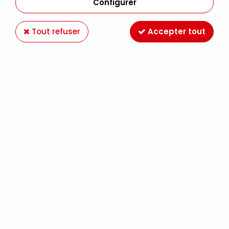
Configurer
Tout refuser
Accepter tout
60 RECHARGES COLLE POUR PISTOLET
Soyez le premier à donner votre avis !
11
,
99
€
TTC