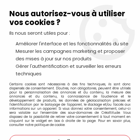
Livraison Mondial Relay offerte à partir de 99€ d'achats
(France, Belgique et Luxembourg)
Nous autorisez-vous à utiliser
Service client
Le Mans
02 43 43 95 56
ou par
mail
vos cookies ?
Ils nous seront utiles pour :
0
Améliorer l'interface et les fonctionnalités du site
Mesurer les campagnes marketing et proposer
Accueil
>
LOISIRS CRÉATIFS
>
Colles, Vernis, Paillettes
>
60
des mises à jour sur nos produits
RECHARGES COLLE POUR PISTOLET
Gérer l'authentification et surveiller les erreurs
techniques
Certains cookies sont nécessaires à des fins techniques, ils sont donc
dispensés de consentement. D'autres, non obligatoires, peuvent être utilisés
pour la personnalisation des annonces et du contenu, la mesure des
annonces et du contenu, la connaissance de l'audience et le
développement de produits, les données de géolocalisation précises et
l'identification par le balayage de l'appareil, le stockage et/ou l'accès aux
informations sur un appareil. Si vous donnez votre consentement, celui-ci
sera valable sur l’ensemble des sous-domaines de Créattitude. Vous
disposez de la possibilité de retirer votre consentement à tout moment en
cliquant sur le widget en bas à droite de la page. Pour en savoir plus,
consulter notre politique de cookie.