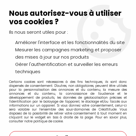
Livraison Mondial Relay offerte à partir de 99€ d'achats
(France, Belgique et Luxembourg)
Nous autorisez-vous à utiliser
Service client
Le Mans
02 43 43 95 56
ou par
mail
vos cookies ?
Ils nous seront utiles pour :
0
Améliorer l'interface et les fonctionnalités du site
Mesurer les campagnes marketing et proposer
Accueil
>
DESSIN & ARTS GRAPHIQUES
>
Marqueurs Acrylique
>
des mises à jour sur nos produits
Marqueurs acrylique Liquitex
>
Sets et coffrets
>
3 MARQUEURS
ACRYLIQUE LIQUITEX 2MM ACCENT NOIR OR ARGENT
Gérer l'authentification et surveiller les erreurs
techniques
Certains cookies sont nécessaires à des fins techniques, ils sont donc
dispensés de consentement. D'autres, non obligatoires, peuvent être utilisés
pour la personnalisation des annonces et du contenu, la mesure des
annonces et du contenu, la connaissance de l'audience et le
développement de produits, les données de géolocalisation précises et
l'identification par le balayage de l'appareil, le stockage et/ou l'accès aux
informations sur un appareil. Si vous donnez votre consentement, celui-ci
sera valable sur l’ensemble des sous-domaines de Créattitude. Vous
disposez de la possibilité de retirer votre consentement à tout moment en
cliquant sur le widget en bas à droite de la page. Pour en savoir plus,
consulter notre politique de cookie.