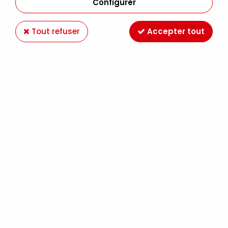
Configurer
Tout refuser
Accepter tout
2 CRAYONS ILLUMINATEURS + 2 BLENDER
DERWENT
Soyez le premier à donner votre avis !