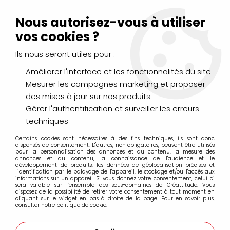
Livraison Mondial Relay offerte à partir de 99€ d'achats
(France, Belgique et Luxembourg)
Nous autorisez-vous à utiliser
Service client
Le Mans
02 43 43 95 56
ou par
mail
vos cookies ?
Ils nous seront utiles pour :
0
Améliorer l'interface et les fonctionnalités du site
Mesurer les campagnes marketing et proposer
Accueil
>
DESSIN & ARTS GRAPHIQUES
>
Outils et accessoires
>
des mises à jour sur nos produits
Accessoires et tables lumineuses
>
2 CRAYONS ILLUMINATEURS
+ 2 BLENDER DERWENT
Gérer l'authentification et surveiller les erreurs
techniques
Certains cookies sont nécessaires à des fins techniques, ils sont donc
dispensés de consentement. D'autres, non obligatoires, peuvent être utilisés
pour la personnalisation des annonces et du contenu, la mesure des
annonces et du contenu, la connaissance de l'audience et le
développement de produits, les données de géolocalisation précises et
l'identification par le balayage de l'appareil, le stockage et/ou l'accès aux
informations sur un appareil. Si vous donnez votre consentement, celui-ci
sera valable sur l’ensemble des sous-domaines de Créattitude. Vous
disposez de la possibilité de retirer votre consentement à tout moment en
cliquant sur le widget en bas à droite de la page. Pour en savoir plus,
consulter notre politique de cookie.